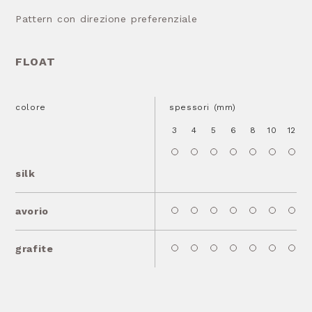
Pattern con direzione preferenziale
FLOAT
colore
spessori (mm)
3
4
5
6
8
10
12
1
silk
avorio
grafite