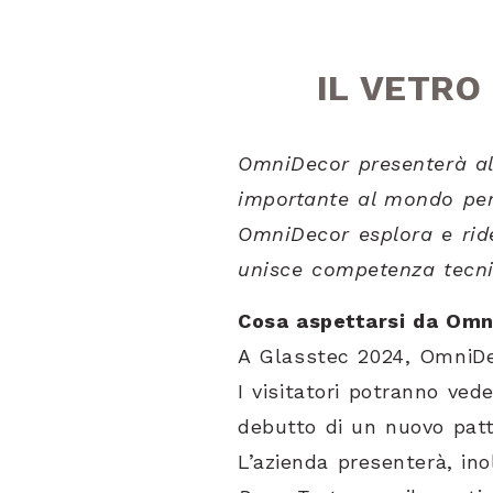
IL VETRO
OmniDecor presenterà alc
importante al mondo per 
OmniDecor esplora e ride
unisce competenza tecni
Cosa aspettarsi da Omn
A Glasstec 2024, OmniDec
I visitatori potranno ved
debutto di un nuovo pat
L’azienda presenterà, in