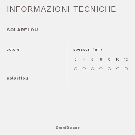
INFORMAZIONI TECNICHE
SOLARFLOU
colore
spessori (mm)
3
4
5
6
8
10
12
1
solarflou
OmniDecor