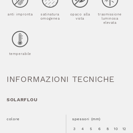
anti impronta
satinatura
opaco alla
trasmissione
omogenea
vista
luminosa
elevata
temperabile
INFORMAZIONI TECNICHE
SOLARFLOU
colore
spessori (mm)
3
4
5
6
8
10
12
1