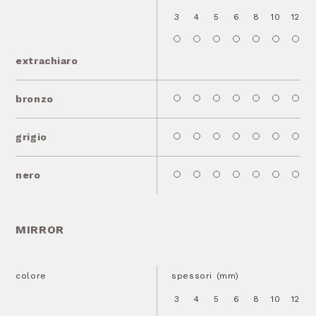
3
4
5
6
8
10
12
1
extrachiaro
bronzo
grigio
nero
MIRROR
colore
spessori (mm)
3
4
5
6
8
10
12
1