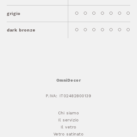
grigio
dark bronze
OmniDecor
P.IVA: IT02482800139
Chi siamo
Il servizio
Il vetro
Vetro satinato