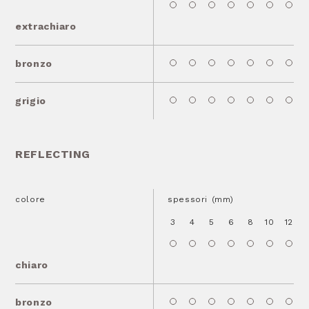
extrachiaro
bronzo
grigio
REFLECTING
colore
spessori (mm)
3
4
5
6
8
10
12
1
chiaro
bronzo