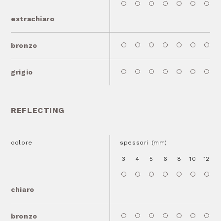
extrachiaro
bronzo
grigio
REFLECTING
colore
spessori (mm)
3
4
5
6
8
10
12
1
chiaro
bronzo