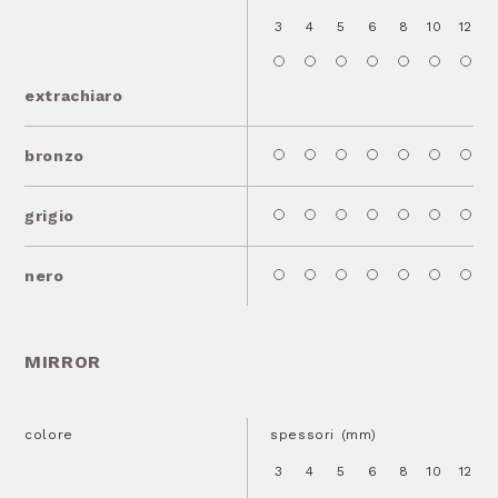
3
4
5
6
8
10
12
1
extrachiaro
bronzo
grigio
nero
MIRROR
colore
spessori (mm)
3
4
5
6
8
10
12
1