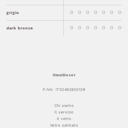
grigio
dark bronze
OmniDecor
P.IVA: IT02482800139
Chi siamo
Il servizio
Il vetro
Vetro satinato