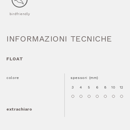
birdfriendly
INFORMAZIONI TECNICHE
FLOAT
colore
spessori (mm)
3
4
5
6
8
10
12
1
extrachiaro