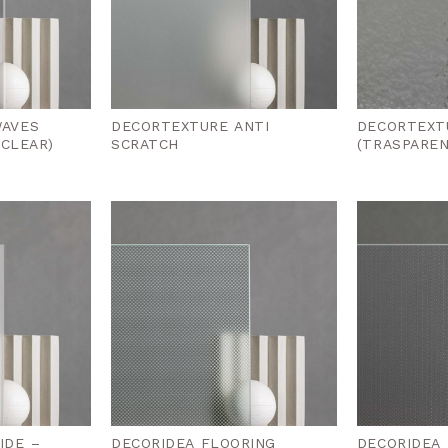
WAVES
DECORTEXTURE ANTI
DECORTEXT
 CLEAR)
SCRATCH
(TRASPAREN
IDE –
DECORIDEA FLOORING
DECORIDEA