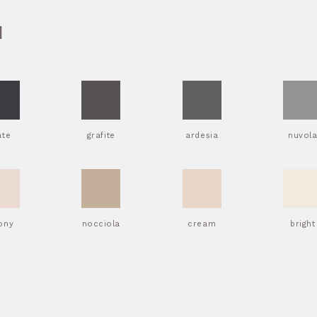
I
ate
grafite
ardesia
nuvol
ony
nocciola
cream
bright