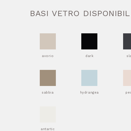
BASI VETRO DISPONIBIL
avorio
dark
sl
sabbia
hydrangea
pe
antartic