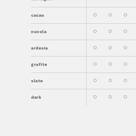
cacao
nuvola
ardesia
grafite
slate
dark