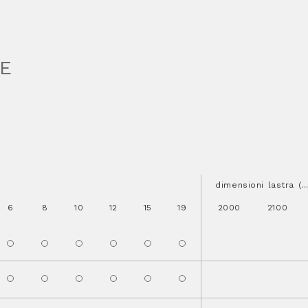
HE
dimensioni lastra (.
6
8
10
12
15
19
2000
2100