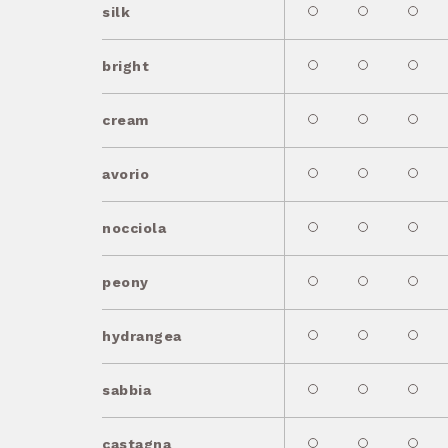
silk
bright
cream
avorio
nocciola
peony
hydrangea
sabbia
castagna