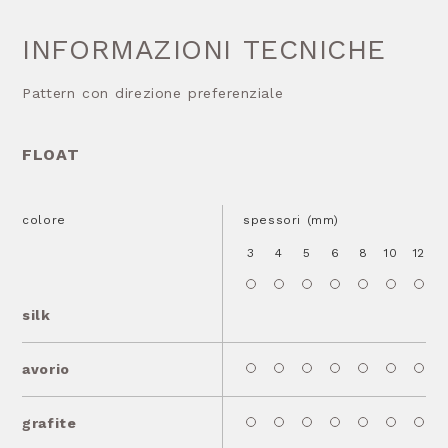
INFORMAZIONI TECNICHE
Pattern con direzione preferenziale
FLOAT
colore
spessori (mm)
3
4
5
6
8
10
12
1
silk
avorio
grafite