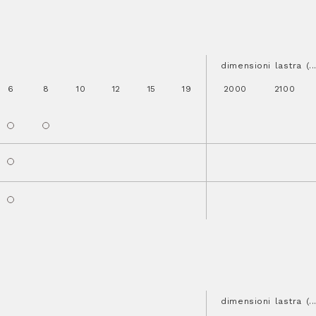
dimensioni lastra (.
6
8
10
12
15
19
2000
2100
dimensioni lastra (.