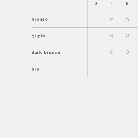
3
4
5
bronzo
grigio
dark bronze
oro