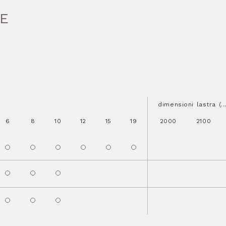
HE
dimensioni lastra (.
6
8
10
12
15
19
2000
2100