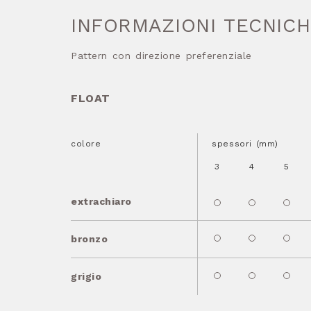
INFORMAZIONI TECNIC
Pattern con direzione preferenziale
FLOAT
colore
spessori (mm)
3
4
5
extrachiaro
bronzo
grigio