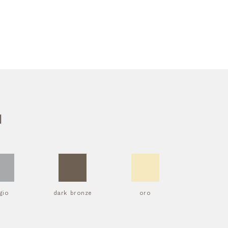
I
igio
dark bronze
oro