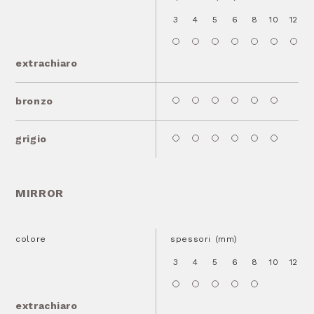
3
4
5
6
8
10
12
1
extrachiaro
bronzo
grigio
MIRROR
colore
spessori (mm)
3
4
5
6
8
10
12
1
extrachiaro