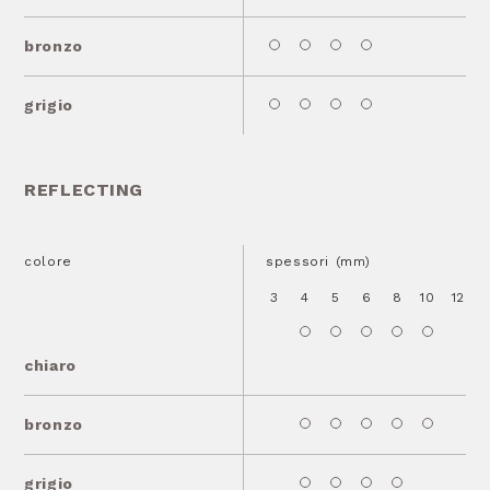
bronzo
grigio
REFLECTING
colore
spessori (mm)
3
4
5
6
8
10
12
1
chiaro
bronzo
grigio