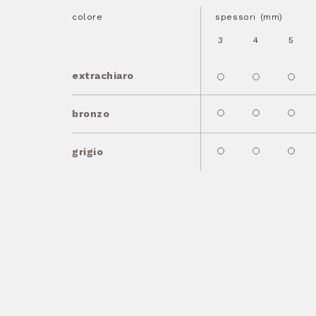
colore
spessori (mm)
3
4
5
extrachiaro
bronzo
grigio