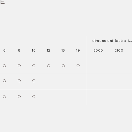
HE
dimensioni lastra (.
6
8
10
12
15
19
2000
2100