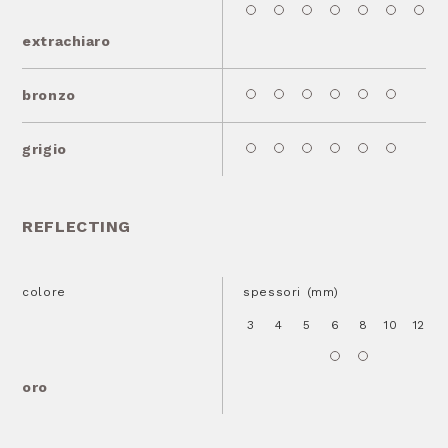
extrachiaro
bronzo
grigio
REFLECTING
colore
spessori (mm)
3
4
5
6
8
10
12
1
oro