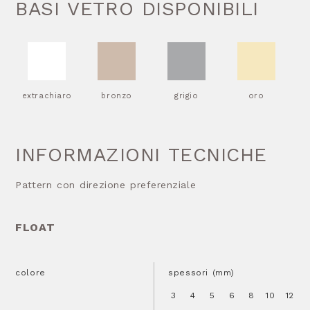
BASI VETRO DISPONIBILI
extrachiaro
bronzo
grigio
oro
INFORMAZIONI TECNICHE
Pattern con direzione preferenziale
FLOAT
colore
spessori (mm)
3
4
5
6
8
10
12
1