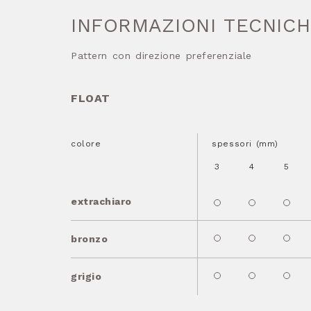
INFORMAZIONI TECNIC
Pattern con direzione preferenziale
FLOAT
colore
spessori (mm)
3
4
5
extrachiaro
bronzo
grigio