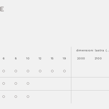
HE
dimensioni lastra (.
6
8
10
12
15
19
2000
2100