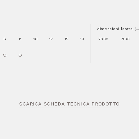
dimensioni lastra (.
6
8
10
12
15
19
2000
2100
SCARICA SCHEDA TECNICA PRODOTTO